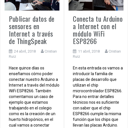
Publicar datos de
Conecta tu Arduino
sensores en
a Internet con el
Internet a través
módulo WiFi
de ThingSpeak
ESP8266
24 abril, 2018
Cristian
11 abril, 2018
Cristian
Ruiz
Ruiz
Hace quince días os
En esta entrada os vamos a
enseñamos cómo poder
introducir la familia de
conectar nuestro Arduino a
placas de desarrollo que
Internet a través del módulo
utilizan el chip
WiFi ESP8266. También
microcontrolador ESP8266.
comentamos un caso de
Para no entrar detalles
ejemplo que estamos
técnicos nos es suficiente
trabajando en el colegio
con saber que el chip
como es la creación de un
ESP8266 cumple la misma
huerto hidropónico, en el
función que los chips que
cual vamos a conectar
llevan las placas Arduino.