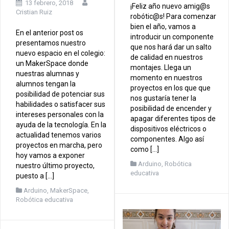
13 febrero, 2018
¡Feliz año nuevo amig@s
Cristian Ruiz
robótic@s! Para comenzar
bien el año, vamos a
En el anterior post os
introducir un componente
presentamos nuestro
que nos hará dar un salto
nuevo espacio en el colegio:
de calidad en nuestros
un MakerSpace donde
montajes. Llega un
nuestras alumnas y
momento en nuestros
alumnos tengan la
proyectos en los que que
posibilidad de potenciar sus
nos gustaría tener la
habilidades o satisfacer sus
posibilidad de encender y
intereses personales con la
apagar diferentes tipos de
ayuda de la tecnología. En la
dispositivos eléctricos o
actualidad tenemos varios
componentes. Algo así
proyectos en marcha, pero
como […]
hoy vamos a exponer
Arduino
,
Robótica
nuestro último proyecto,
educativa
puesto a […]
Arduino
,
MakerSpace
,
Robótica educativa