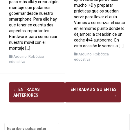
paso más allá y crear algún
mucho I+D y preparar
montaje que podamos
prácticas que os puedan
gobernar desde nuestro
servir para llevar el aula.
smartphone. Para ello hay
Vamos a comenzar el curso
que tener en cuenta dos
en el mismo punto donde lo
aspectos importantes:
dejamos: la creación de un
Hardware: para comunicar
coche 4×4 autónomo. En
nuestro móvil con el
esta ocasión le vamos a […]
montaje […]
Arduino
,
Robótica
Arduino
,
Robótica
educativa
educativa
N
←
ENTRADAS
ENTRADAS SIGUIENTES
ANTERIORES
→
a
v
e
B