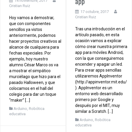
app
14 noviembre, 2017
Cristian Ruiz
17 octubre, 2017
Cristian Ruiz
Hoy vamos a demostrar,
que con componentes
Tras una introducción en el
sencillos ya vistos
artículo pasado, en esta
anteriormente, podemos
ocasión vamos a explicar
hacer proyectos creativos al
cómo crear nuestra primera
alcance de cualquiera para
app para móviles Android,
fechas especiales. Por
con la que conseguiremos
ejemplo, hoy nuestro
encender y apagar un led.
alumno César Marco os va
Para crear apps sencillas
a mostrar el simpático
utilizaremos AppInventor
murciélago que hizo para el
(http://appinventor.mit.edu/
pasado Halloween, y que
). AppInventor es un
colocamos en el hall del
entorno web desarrollado
colegio para dar un toque
primero por Google y
“maker” […]
después por el MIT, muy
Arduino
,
Robótica
similar a Scratch. […]
educativa
Arduino
,
Robótica
educativa